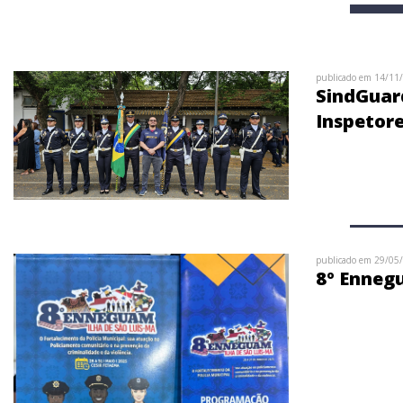
publicado em 14/11
SindGuard
Inspetore
publicado em 29/05
8º Enne