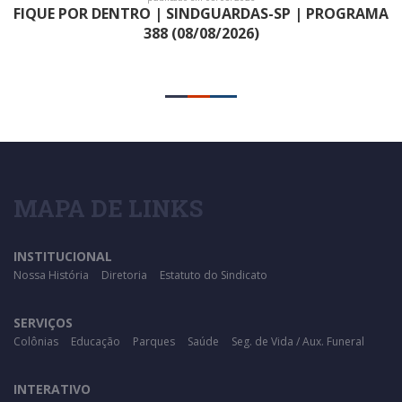
FIQUE POR DENTRO | SINDGUARDAS-SP | PROGRAMA
388 (08/08/2026)
MAPA DE LINKS
INSTITUCIONAL
Nossa História
Diretoria
Estatuto do Sindicato
SERVIÇOS
Colônias
Educação
Parques
Saúde
Seg. de Vida / Aux. Funeral
INTERATIVO